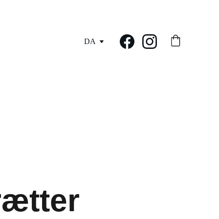
DA
ætter 