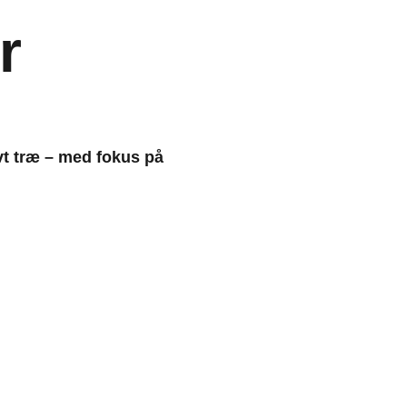
r
vt træ – med fokus på 