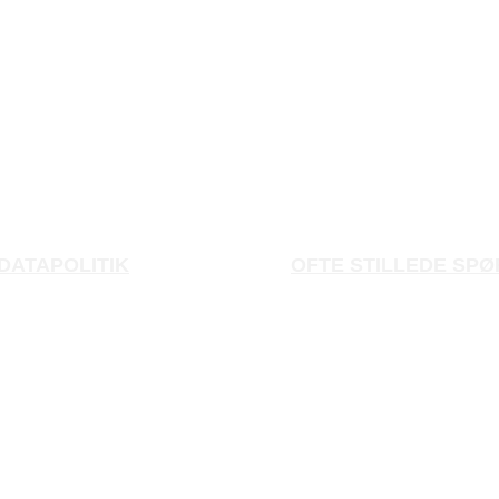
DATAPOLITIK
OFTE STILLEDE SP
 OG PRIVATLIVSPOLITIK
OG BETINGELSER