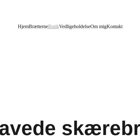
Hjem
Brætterne
Butik
Vedligeholdelse
Om mig
Kontakt
avede skærebr